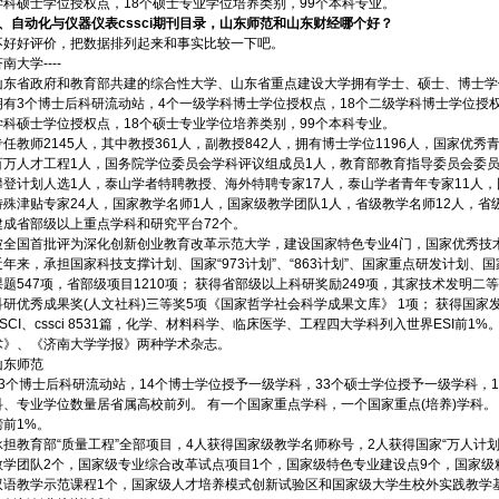
学科硕士学位授权点，18个硕士专业学位培养类别，99个本科专业。
1、
自动化与仪器仪表cssci期刊目录，山东师范和山东财经哪个好？
不好好评价，把数据排列起来和事实比较一下吧。
南大学----
山东省政府和教育部共建的综合性大学、山东省重点建设大学拥有学士、硕士、博士学
拥有3个博士后科研流动站，4个一级学科博士学位授权点，18个二级学科博士学位授权
学科硕士学位授权点，18个硕士专业学位培养类别，99个本科专业。
专任教师2145人，其中教授361人，副教授842人，拥有博士学位1196人，国家优
百万人才工程1人，国务院学位委员会学科评议组成员1人，教育部教育指导委员会委员
攀登计划人选1人，泰山学者特聘教授、海外特聘专家17人，泰山学者青年专家11人
特殊津贴专家24人，国家教学名师1人，国家级教学团队1人，省级教学名师12人，省
建成省部级以上重点学科和研究平台72个。
被全国首批评为深化创新创业教育改革示范大学，建设国家特色专业4门，国家优秀技
近年来，承担国家科技支撑计划、国家“973计划”、“863计划”、国家重点研发计划
课题547项，省部级项目1210项； 获得省部级以上科研奖励249项，其家技术发明二
科研优秀成果奖(人文社科)三等奖5项《国家哲学社会科学成果文库》 1项； 获得国家发明
SSCI、cssci 8531篇，化学、材料科学、临床医学、工程四大学科列入世界ESI前1
术》、《济南大学学报》两种学术杂志。
山东师范
13个博士后科研流动站，14个博士学位授予一级学科，33个硕士学位授予一级学科，
科、专业学位数量居省属高校前列。 有一个国家重点学科，一个国家重点(培养)学科。 3
榜前1%。
承担教育部“质量工程”全部项目，4人获得国家级教学名师称号，2人获得国家“万人计划
教学团队2个，国家级专业综合改革试点项目1个，国家级特色专业建设点9个，国家级
双语教学示范课程1个，国家级人才培养模式创新试验区和国家级大学生校外实践教学基