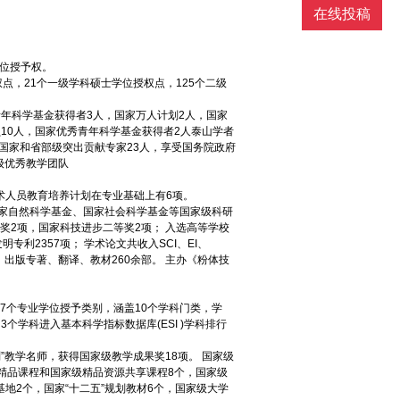
在线投稿
位授予权。
点，21个一级学科硕士学位授权点，125个二级
秀青年科学基金获得者3人，国家万人计划2人，国家
10人，国家优秀青年科学基金获得者2人泰山学者
，国家和省部级突出贡献专家23人，享受国务院政府
级优秀教学团队
术人员教育培养计划在专业基础上有6项。
、国家自然科学基金、国家社会科学基金等国家级科研
等奖2项，国家科技进步二等奖2项； 入选高等学校
专利2357项； 学术论文共收入SCI、EI、
%。 出版专著、翻译、教材260余部。 主办《粉体技
17个专业学位授予类别，涵盖10个学科门类，学
个学科进入基本科学指标数据库(ESI )学科排行
”教学名师，获得国家级教学成果奖18项。 国家级
精品课程和国家级精品资源共享课程8个，国家级
地2个，国家“十二五”规划教材6个，国家级大学