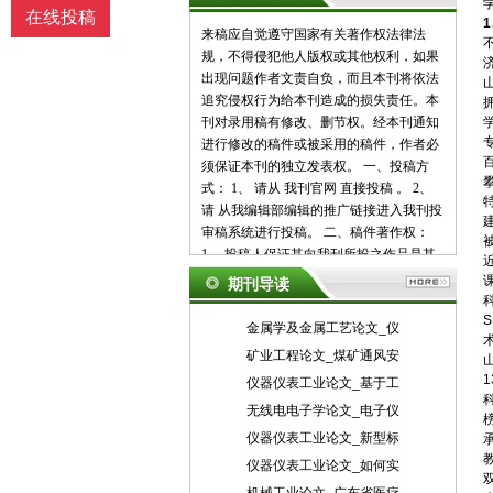
在线投稿
来稿应自觉遵守国家有关著作权法律法
规，不得侵犯他人版权或其他权利，如果
济
出现问题作者文责自负，而且本刊将依法
追究侵权行为给本刊造成的损失责任。本
刊对录用稿有修改、删节权。经本刊通知
进行修改的稿件或被采用的稿件，作者必
须保证本刊的独立发表权。 一、投稿方
式： 1、 请从 我刊官网 直接投稿 。 2、
请 从我编辑部编辑的推广链接进入我刊投
审稿系统进行投稿。 二、稿件著作权：
1、 投稿人保证其向我刊所投之作品是其
本人或与他人合作创作之成果，或对所投
期刊导读
作品拥有合法的著作权，无第三人对其作
品提出可成立之权利主张。 2、 投稿人保
金属学及金属工艺论文_仪
证向我刊所投之稿件，尚未在任何媒体上
矿业工程论文_煤矿通风安
发表。 3、 投稿人保证其作品不含有违反
仪器仪表工业论文_基于工
宪法、法律及损害社会公共利益之内容。
4、 投稿人向我刊所投之作品不得同时向
无线电电子学论文_电子仪
第三方投送，即不允许一稿多投。 5、 投
仪器仪表工业论文_新型标
稿人授予我刊享有作品专有使用权的方式
仪器仪表工业论文_如何实
包括但不限于：通过网络向公众传播、复